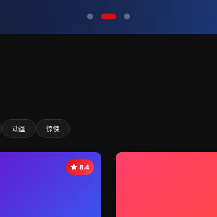
动画
惊悚
8.4