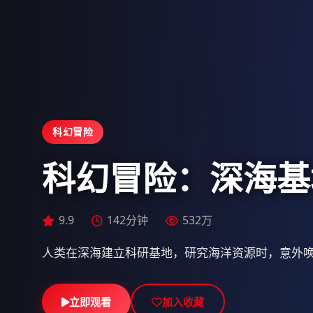
科幻冒险
科幻冒险：深海基
9.8
9.9
156分钟
128分钟
756万
637万
9.9
142分钟
532万
人类在深海建立科研基地，研究海洋资源时，意外
立即观看
立即观看
立即观看
加入收藏
加入收藏
加入收藏